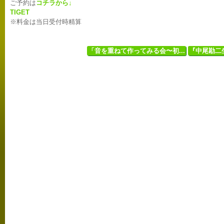
ご予約は
コチラから↓
TIGET
※料金は当日受付時精算
「音を重ねて作ってみる会〜初...
『中尾勘二生