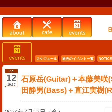
スケジュール
過去のイベント一覧
NOTICE 
7月
12
石原岳(Guitar)＋本藤美咲(Sa
19:30
田静男(Bass)＋直江実樹(Ra