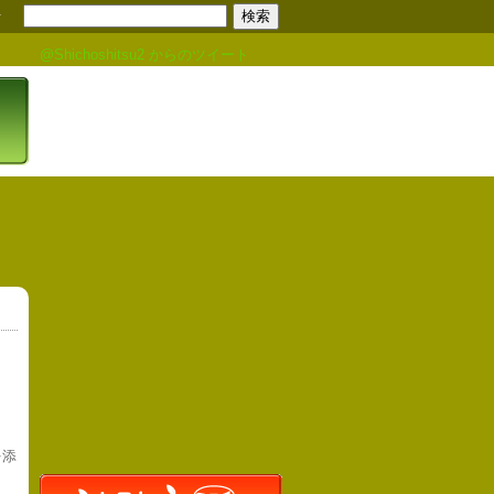
せ
@Shichoshitsu2 からのツイート
を添