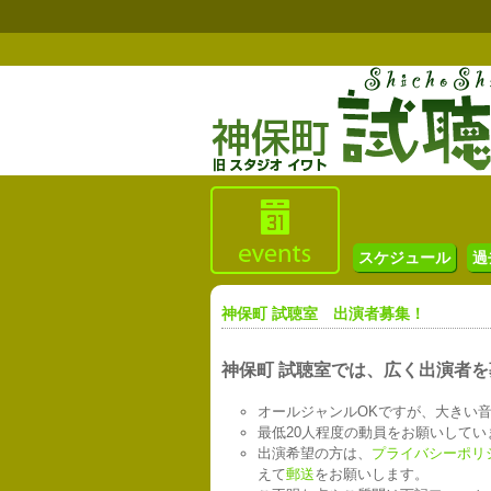
スケジュール
過
神保町 試聴室 出演者募集！
神保町 試聴室では、広く出演者
オールジャンルOKですが、大きい
最低20人程度の動員をお願いして
出演希望の方は、
プライバシーポリ
えて
郵送
をお願いします。