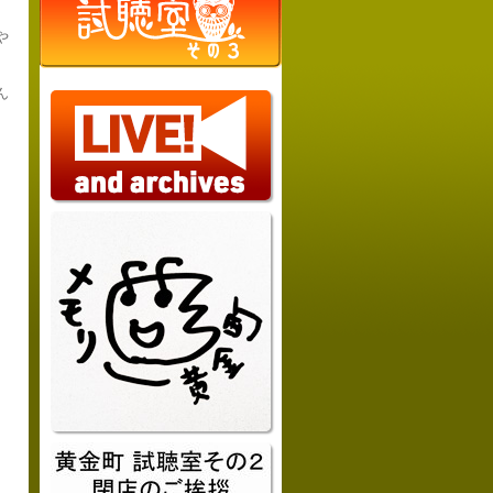
や
ん
。