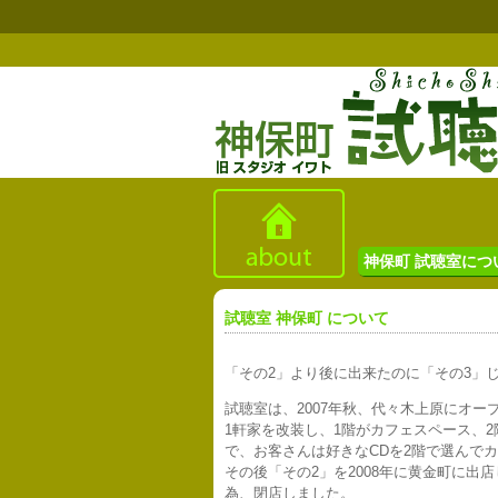
神保町 試聴室につ
試聴室 神保町 について
「その2」より後に出来たのに「その3」
試聴室は、2007年秋、代々木上原にオー
1軒家を改装し、1階がカフェスペース、2
で、お客さんは好きなCDを2階で選んで
その後「その2」を2008年に黄金町に出
為、閉店しました。