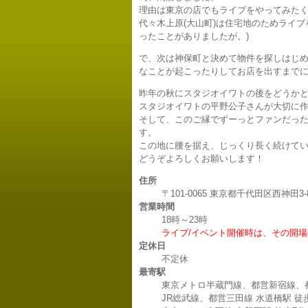
理由は東京の店でもライブをやってみた
代々木上原(大山町)は住宅地のためライ
ったことがありましたが。)
で、次は神保町と決めて物件を探しはじ
なことが起こったりしてお店を出すまでに
昨年の秋にスタジオイワトの後をどうか
スタジオイワトの平野公子さんが大切に
そして、このご縁でずーっとファンだっ
す。
この地に腰を据え、じっくり長く続けて
どうぞよろしくお願いします！
住所
〒101-0065 東京都千代田区西神田3
営業時間
18時～23時
ライブ/イベント開催時は、その開
定休日
不定休
最寄駅
東京メトロ半蔵門線、都営新宿線、都
JR総武線、都営三田線 水道橋駅 徒