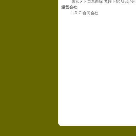
東京メトロ東西線 九段下駅 徒歩7分
運営会社
L.R.C.合同会社