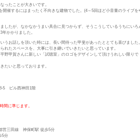
くなったことが大きいです。
ブを開催するにはまったく不向きな建物でした。(4～5回ほど小音量のライブを
めましたが、なかなかうまい具合に見つからず、そうこうしているうちにいろ
3年かかりました。
というお話しを頂いた時には、長い間待った甲斐があったととても喜びました
作られたスペースを、大事に引き継いでいきたいと思っています。
た平野甲賀さんに新しい「試聴室」のロゴをデザインして頂けうれしい限りで
いきたいと思っております。
-8-5 ビル西神田1階
場時間に準じます。
営三田線 神保町駅 徒歩5分
歩5分