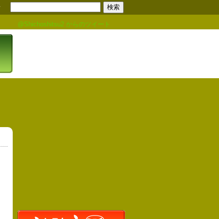
せ
@Shichoshitsu2 からのツイート
り