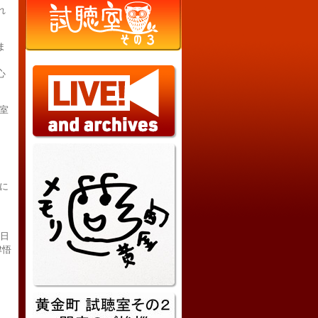
れ
ま
心
室
に
0日
津悟