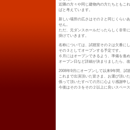
近隣の方々や同じ建物内の方たちともこ
ばと考えています。
新しい場所の広さはその２と同じくらい
せん。
ただ、元ダンスホールだったらしく非常
掛けていきます。
名称については、試聴室その２は欠番にし
その３としてオープンする予定です。
６月にはオープンできるよう、準備を進
オープン日など詳細が決まりましたら、
2008年9月にオープンして以来9年間、
これまで出演頂いた皆さま、お運び頂いた
係って頂いたすべての方に心より感謝申
今後はその３をその２以上に良いスペー