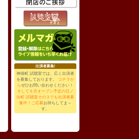
出演者募集!
神保町 試聴室では、広く出演者
を募集しております。
コチラか
ら
ぜひお問い合わせください！
そして６月オープン予定の日ノ
出町 試聴室その３でも出演者募
集中！ご応募
お待ちしてま～
す。