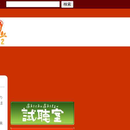
せ
の
ま
来