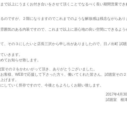
れまで以上にうまくお付き合いをさせて頂くことでなるべく長い期間営業でき
あるのですが、２階になりますのでこれまでのような解放感は残念ながらあり
に雰囲気のある内装ですので、これまで以上に居心地の良い空間にできるよう
て、その３にしたいと店長三沢から申し出がありましたので、日ノ出町 試聴
めていきます。
改めてお知らせ致します。
試聴室その２をかわいがって頂き、ありがとうございました。
お客様、WEBで応援して下さった方々、働いてくれた皆さん、試聴室その２
し上げます。
スにしていく所存ですので、今後ともよろしくお願い致します。
2017年4月3
試聴室 根