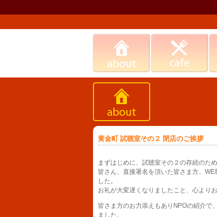
黄金町 試聴室その２ 閉店のご挨拶
まずはじめに、試聴室その２の存続のた
皆さん、直接署名を頂いた皆さま方、WE
した。
お礼が大変遅くなりましたこと、心より
皆さま方のお力添えもありNPOの紹介で
ました。