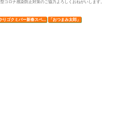
新型コロナ感染防止対策のご協力よろしくおねがいします。
やりゴクミバー新春スペ...
「おつまみ太郎」