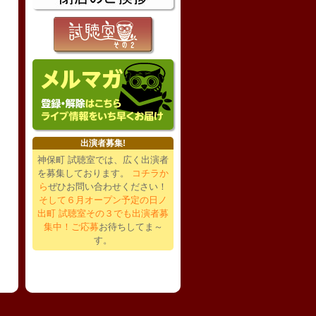
出演者募集!
神保町 試聴室では、広く出演者
を募集しております。
コチラか
ら
ぜひお問い合わせください！
そして６月オープン予定の日ノ
出町 試聴室その３でも出演者募
集中！ご応募
お待ちしてま～
す。