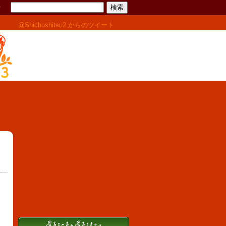
せ
@Shichoshitsu2 からのツイート