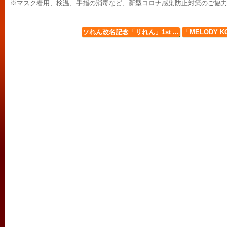
※マスク着用、検温、手指の消毒など、新型コロナ感染防止対策のご協
ソれん改名記念「リれん」1st ...
「MELODY 