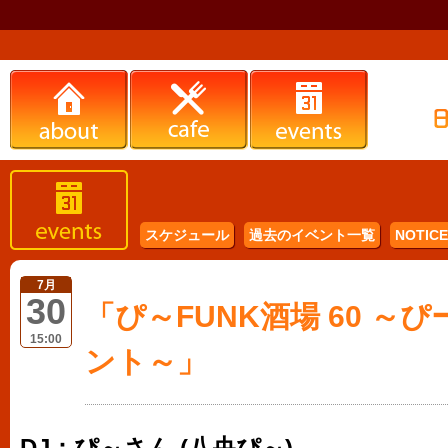
スケジュール
過去のイベント一覧
NOTICE 
7月
30
「ぴ～FUNK酒場 60 ～
15:00
ント～」