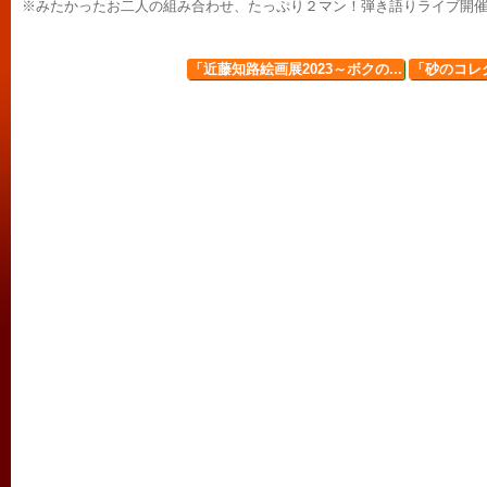
※みたかったお二人の組み合わせ、たっぷり２マン！弾き語りライブ開催～
「近藤知路絵画展2023～ボクの...
「砂のコレク