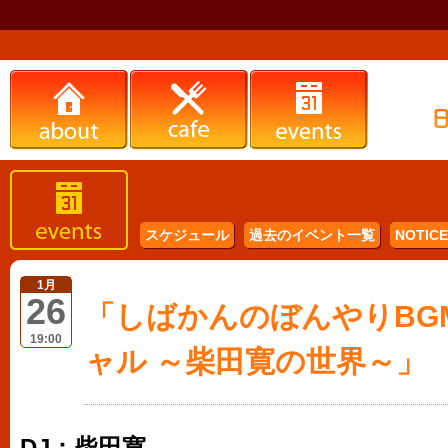
スケジュール
過去のイベント一覧
NOTICE 
1月
26
「しばかんのぼんやりBGM
19:00
ャル ～柴田寛の世界～」