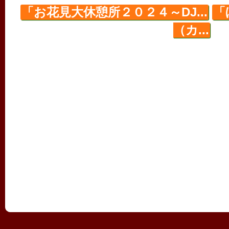
「お花見大休憩所２０２４～DJ...
「
（カ...