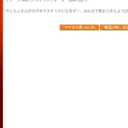
※しちょさんがカラオケスナックになるぞ～。みんなで歌おうきんようび!
「マサオの夜 vol,32」
「海辺の峠」出演：