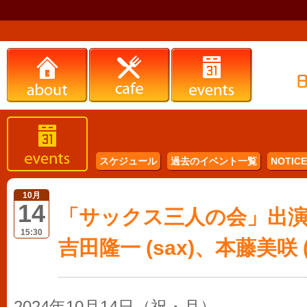
スケジュール
過去のイベント一覧
NOTICE 
10月
14
「サックス三人の会」出演：
15:30
吉田隆一 (sax)、本藤美咲 (