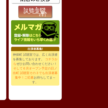
出演者募集!
神保町 試聴室では、広く出演者
を募集しております。
コチラか
ら
ぜひお問い合わせください！
そして６月オープン予定の日ノ
出町 試聴室その３でも出演者募
集中！ご応募
お待ちしてま～
す。