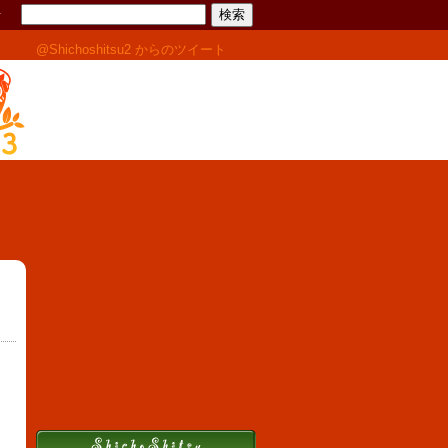
せ
@Shichoshitsu2 からのツイート