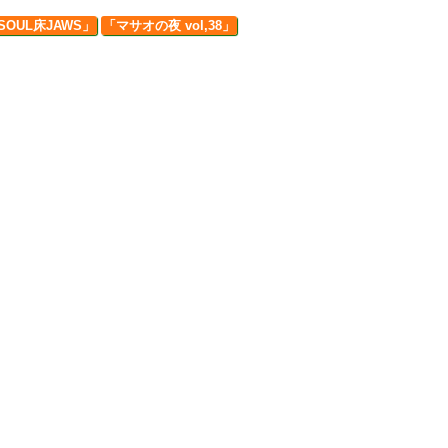
SOUL床JAWS」
「マサオの夜 vol,38」