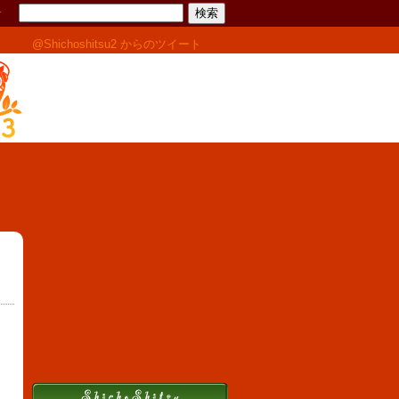
せ
@Shichoshitsu2 からのツイート