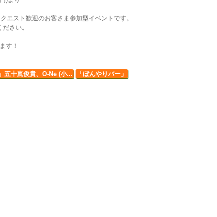
リクエスト歓迎のお客さま参加型イベントです。
ください。
います！
五十嵐俊貴、O-Ne (小...
「ぼんやりバー」