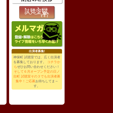
出演者募集!
神保町 試聴室では、広く出演者
を募集しております。
コチラか
ら
ぜひお問い合わせください！
そして６月オープン予定の日ノ
出町 試聴室その３でも出演者募
集中！ご応募
お待ちしてま～
す。