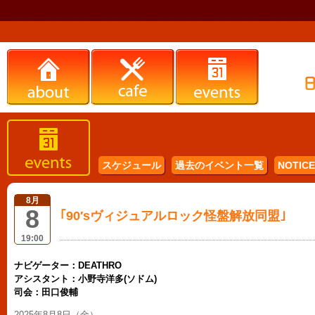
スケジュール
過去のイベント一覧
NOTICE 
8月
8
｢90′sヴィジュアルロック怪盤解放同盟｣
19:00
ナビゲーター：DEATHRO
アシスタント：小野寺洋多(ソドム)
司会：田口俊輔
2025年8月8日（金）