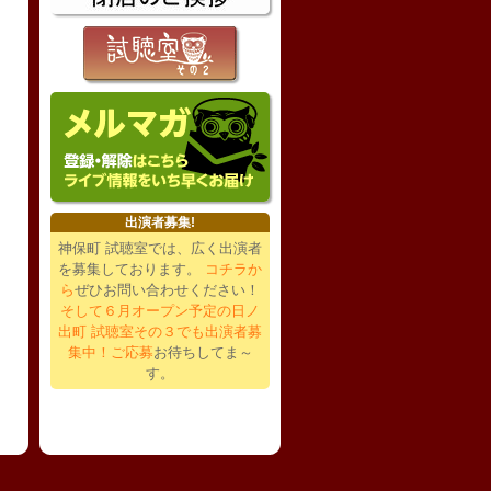
出演者募集!
神保町 試聴室では、広く出演者
を募集しております。
コチラか
ら
ぜひお問い合わせください！
そして６月オープン予定の日ノ
出町 試聴室その３でも出演者募
集中！ご応募
お待ちしてま～
す。