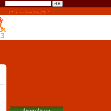
せ
@Shichoshitsu2 からのツイート