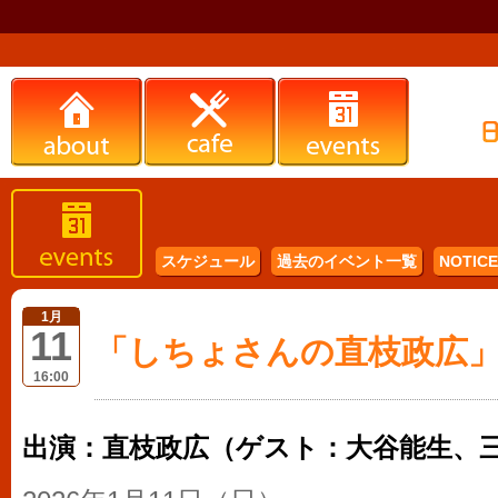
スケジュール
過去のイベント一覧
NOTICE 
1月
11
「しちょさんの直枝政広
16:00
出演：直枝政広（ゲスト：大谷能生、