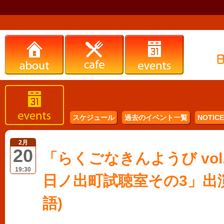
スケジュール
過去のイベント一覧
NOTICE 
2月
20
「らくごなきんようび vol,
19:30
日ノ出町試聴室その3」出演
語)