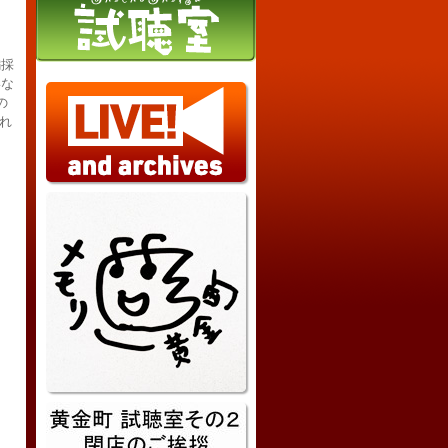
編採
いな
の
れ