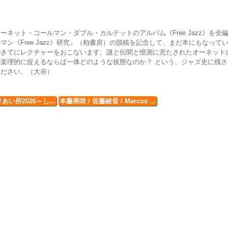
ネット・コールマン・ダブル・カルテットのアルバム《Free Jazz》を全
ン《Free Jazz》研究』（柏書房）の脱稿を記念して、まだ本にもなって
聞きてにレクチャーをおこないます。謎と伝聞と憶測に充たされたオーネット
楽理的に捉えるならば一体どのような状態なのか？ という、ジャズ史に残さ
ください。（大谷）
い所2026～し...
本藤美咲 / 佐藤綾音 / Marcos ...