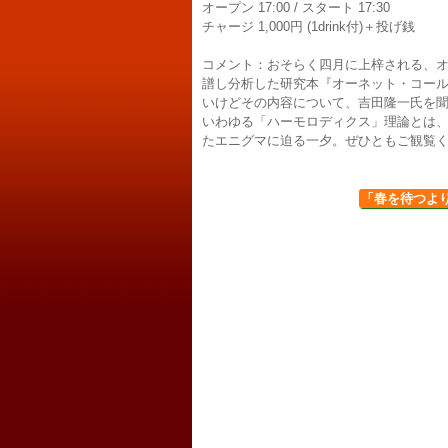
オープン 17:00 / スタート 17:30
チャージ 1,000円 (1drink付)＋投げ銭
コメント：おそらく四月に上梓される、オー
譜し分析した研究本『オーネット・コールマ
いけどその内容について、吉田隆一氏を
いわゆる「ハーモロディクス」理論とは、
たエニグマに迫る一夕。ぜひともご観覧
「春を待つよりあ