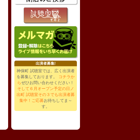
出演者募集!
神保町 試聴室では、広く出演者
を募集しております。
コチラか
ら
ぜひお問い合わせください！
そして６月オープン予定の日ノ
出町 試聴室その３でも出演者募
集中！ご応募
お待ちしてま～
す。