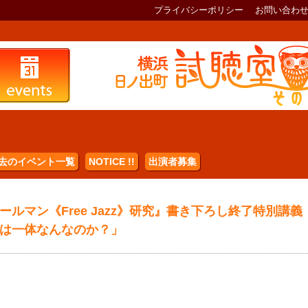
プライバシーポリシー
お問い合わ
去のイベント一覧
NOTICE !!
出演者募集
ルマン《Free Jazz》研究』書き下ろし終了特別講義
は一体なんなのか？」