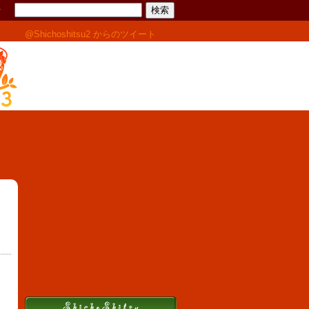
せ
@Shichoshitsu2 からのツイート