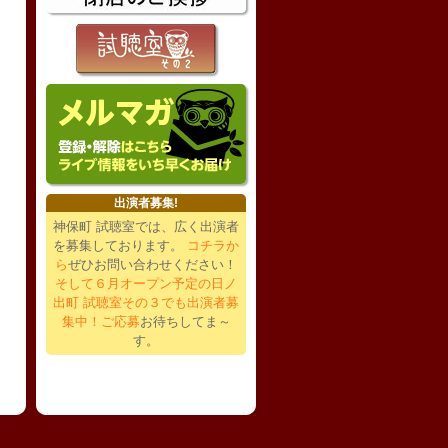
出演者募集!
神保町 試聴室では、広く出演者
を募集しております。
コチラか
ら
ぜひお問い合わせください！
そして６月オープン予定の日ノ
出町 試聴室その３でも出演者募
集中！ご応募
お待ちしてま～
す。