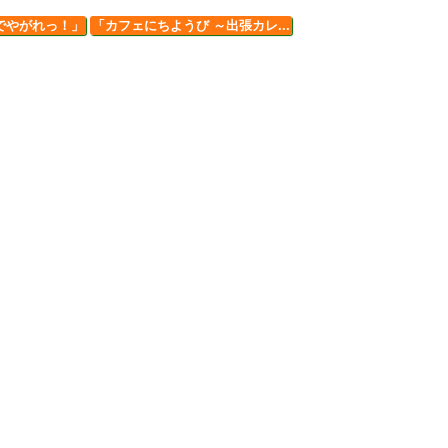
でやがれっ！」
「カフェにちようび ～出張カレ...