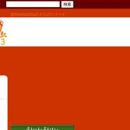
せ
@Shichoshitsu2 からのツイート