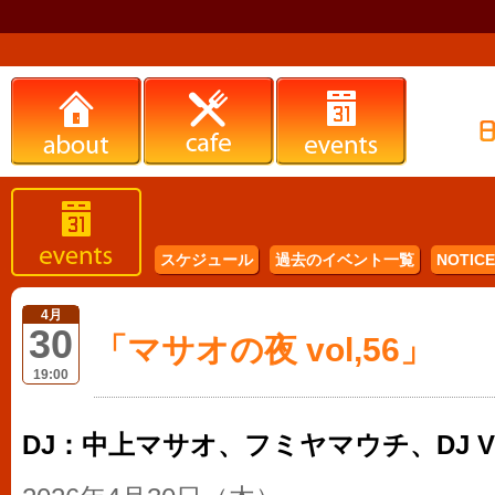
スケジュール
過去のイベント一覧
NOTICE 
4月
30
「マサオの夜 vol,56」
19:00
DJ：中上マサオ、フミヤマウチ、DJ Vi