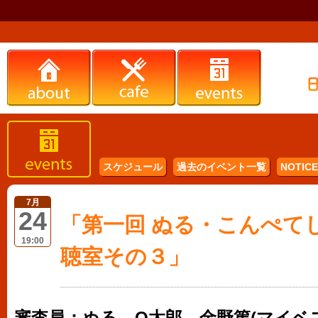
スケジュール
過去のイベント一覧
NOTICE 
7月
24
「第一回 ぬる・こんぺてし
19:00
聴室その３」