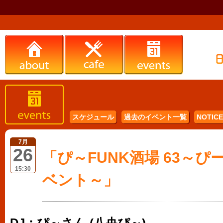
スケジュール
過去のイベント一覧
NOTICE 
7月
26
「ぴ～FUNK酒場 63～
15:30
ベント～」