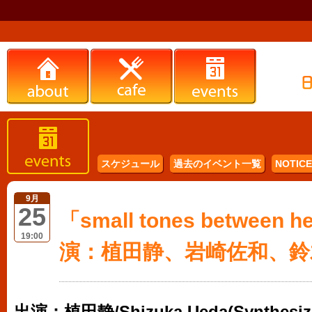
スケジュール
過去のイベント一覧
NOTICE 
9月
25
「small tones between h
19:00
演：植田静、岩崎佐和、鈴