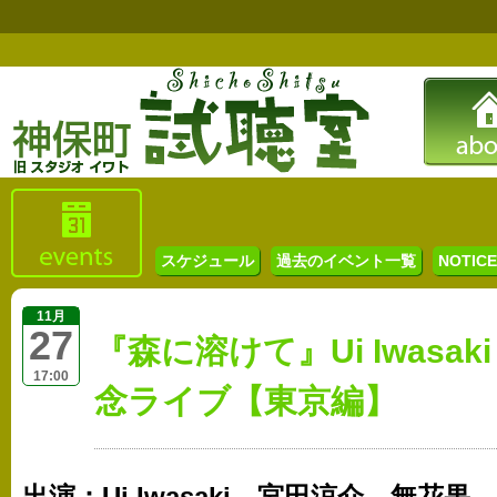
スケジュール
過去のイベント一覧
NOTICE 
11月
27
『森に溶けて』Ui Iwasa
17:00
念ライブ【東京編】