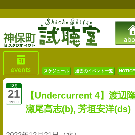
スケジュール
過去のイベント一覧
NOTICE 
12月
21
【Undercurrent 4】渡辺隆
19:00
瀬尾高志(b), 芳垣安洋(ds)