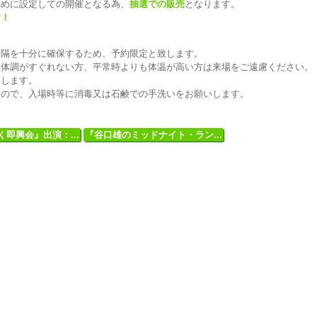
早めに設定しての開催となる為、
抽選での販売
となります。
す！
間隔を十分に確保するため、予約限定と致します。
、体調がすぐれない方、平常時よりも体温が高い方は来場をご遠慮ください。
いします。
すので、入場時等に消毒又は石鹸での手洗いをお願いします。
即興会』出演：...
『谷口雄のミッドナイト・ラン...