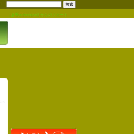
せ
@Shichoshitsu2 からのツイート