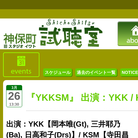
スケジュール
過去のイベント一覧
NOTICE 
3月
26
『YKKSM』 出演：YKK / 
13:30
出演：YKK【岡本唯(Gt), 三井耶乃
(Ba), 日高和子(Drs)】/ KSM【寺田昌