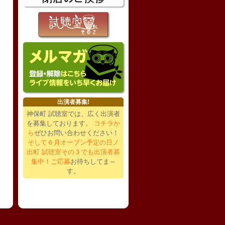
出演者募集!
神保町 試聴室では、広く出演者
を募集しております。
コチラか
ら
ぜひお問い合わせください！
そして６月オープン予定の日ノ
出町 試聴室その３でも出演者募
集中！ご応募
お待ちしてま～
す。