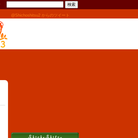
せ
@Shichoshitsu2 からのツイート