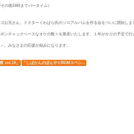
予定/その後24時までバータイム）
ンゴお兄さん、ドクターくわばら氏のソロアルバムを作る会をついに開始しま
、ポンチャックベースなオケの数々を量産いたします。１年がかりの予定で行
い～。みなさまの応援が励みになります。
vol,19」
「しばかんのぼんやりBGMスペシ...