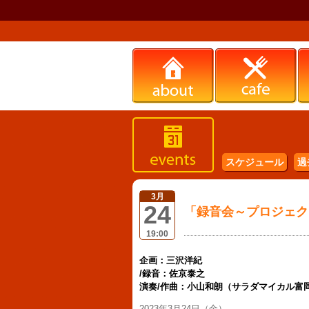
スケジュール
過
3月
24
「録音会～プロジェクト
19:00
企画：三沢洋紀
/録音：佐京泰之
演奏/作曲：小山和朗（サラダマイカル富
2023年3月24日（金）