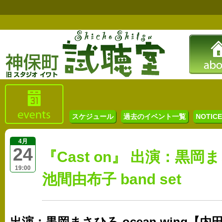
スケジュール
過去のイベント一覧
NOTICE 
4月
24
『Cast on』 出演：黒岡まさひ
19:00
池間由布子 band set