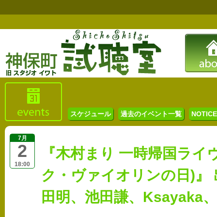
スケジュール
過去のイベント一覧
NOTICE 
7月
2
『木村まり 一時帰国ライヴ
18:00
ク・ヴァイオリンの日)』
田明、池田謙、Ksayaka