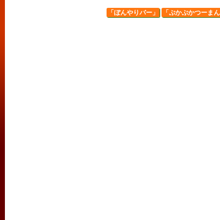
「ぼんやりバー」
「ぷかぷかつーまん」 