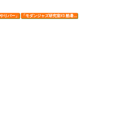
やりバー」
「モダンジャズ研究室#3 酷暑...