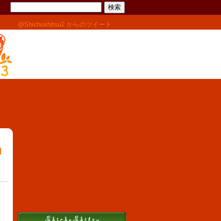
せ
@Shichoshitsu2 からのツイート
和