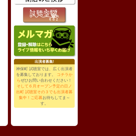
出演者募集!
神保町 試聴室では、広く出演者
を募集しております。
コチラか
ら
ぜひお問い合わせください！
そして６月オープン予定の日ノ
出町 試聴室その３でも出演者募
集中！ご応募
お待ちしてま～
す。