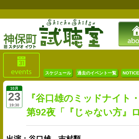
スケジュール
過去のイベント一覧
NOTICE 
10月
23
『谷口雄のミッドナイト
19:30
第92夜「『じゃない方』