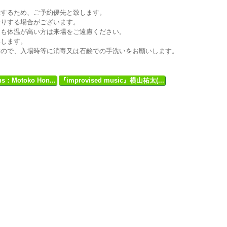
保するため、ご予約優先と致します。
断りする場合がございます。
りも体温が高い方は来場をご遠慮ください。
いします。
すので、入場時等に消毒又は石鹸での手洗いをお願いします。
ns：Motoko Hon...
『improvised music』横山祐太(...