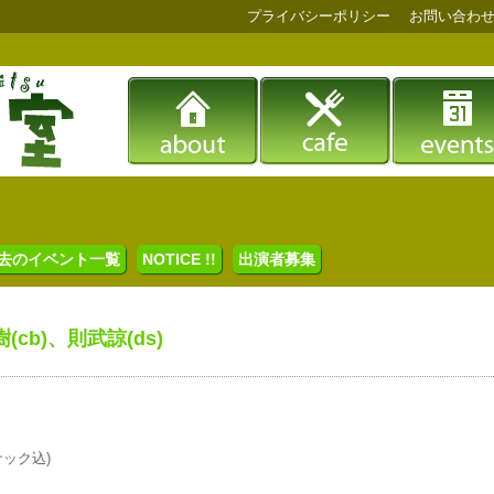
プライバシーポリシー
お問い合わ
去のイベント一覧
NOTICE !!
出演者募集
(cb)、則武諒(ds)
ナック込)