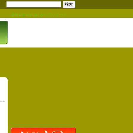
せ
@Shichoshitsu2 からのツイート