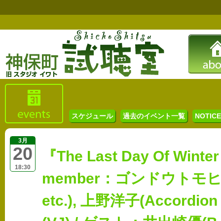
スケジュール
過去のイベント一覧
NOTICE 
3月
20
『The Last Day Of Winter
18:30
member：ゴンドウトモヒコ
etc.), 上野洋子(Accordio