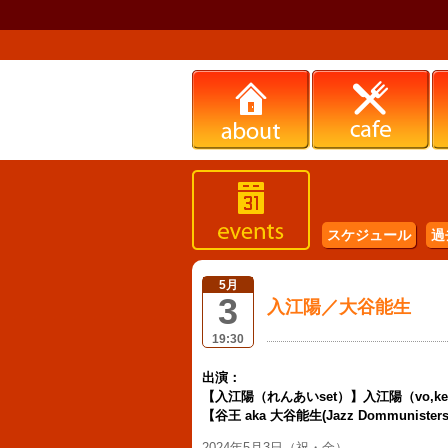
スケジュール
過
5月
3
入江陽／大谷能生
19:30
出演：
【入江陽（れんあいset）】入江陽（vo,key）、小金
【谷王 aka 大谷能生(Jazz Dommuniste
2024年5月3日（祝・金）