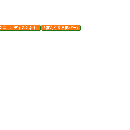
クニキ、ディスクネキ...
「ぼんやり早苗バー」