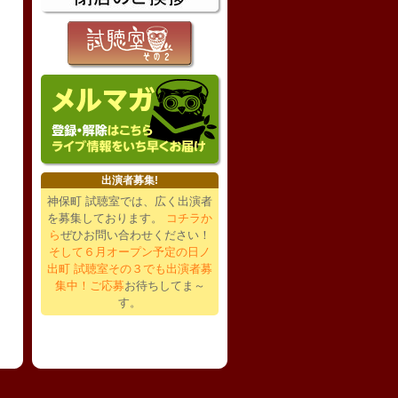
出演者募集!
神保町 試聴室では、広く出演者
を募集しております。
コチラか
ら
ぜひお問い合わせください！
そして６月オープン予定の日ノ
出町 試聴室その３でも出演者募
集中！ご応募
お待ちしてま～
す。