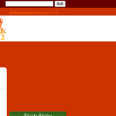
せ
@Shichoshitsu2 からのツイート