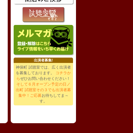
出演者募集!
神保町 試聴室では、広く出演者
を募集しております。
コチラか
ら
ぜひお問い合わせください！
そして６月オープン予定の日ノ
出町 試聴室その３でも出演者募
集中！ご応募
お待ちしてま～
す。