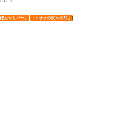
ぼんやりバー」
「マサオの夜 vol,34」