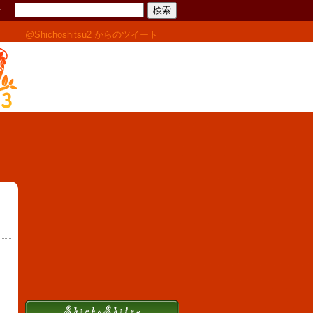
せ
@Shichoshitsu2 からのツイート