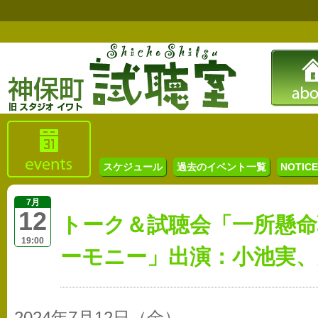
スケジュール
過去のイベント一覧
NOTICE 
7月
12
トーク＆試聴会「一所懸
19:00
ーモニー」出演：小池実、戸