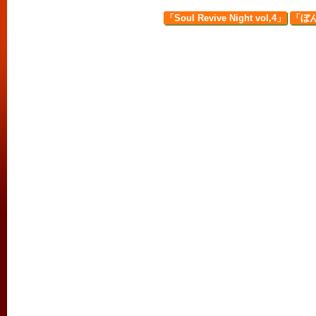
「Soul Revive Night vol,4」
「ぼ