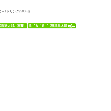
もに＋1ドリンク(500円)
(宮坂遼太郎、遠藤...
る゛る゛る゛【野津昌太郎 (g)...