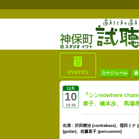
スケジュール
過
12月
10
『シンnowhere ch
泰子、橋本歩、 馬場
19:30
出演：沢田穣治 (contrabass)、窪田ミナ (p
(guitar)、佐藤直子 (percussion)