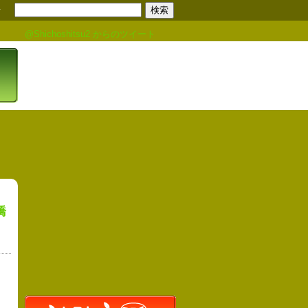
せ
@Shichoshitsu2 からのツイート
橋