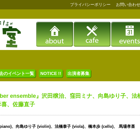
プライバシーポリシー
お問い合わ
去のイベント一覧
NOTICE !!
出演者募集
amber ensemble』沢田穣治、窪田ミナ、向島ゆり子、法
孝喜、佐藤直子
iano)、向島ゆり子 (violin)、法橋泰子 (viola)、橋本歩 (cello)、 馬場孝喜