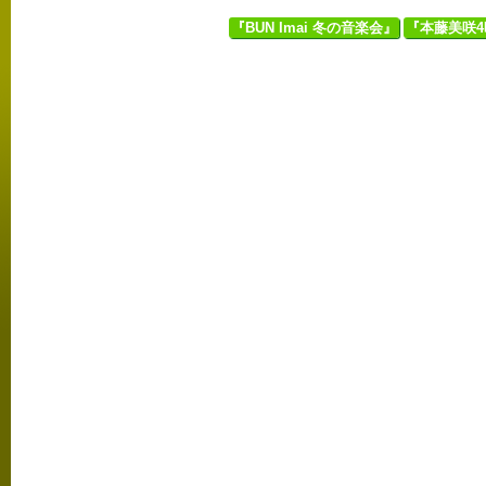
『BUN Imai 冬の音楽会』
『本藤美咲