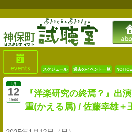
スケジュール
過去のイベント一覧
NOTICE 
1月
12
『洋楽研究の終焉？』出演
19:00
重(かえる属) / 佐藤幸雄