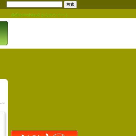
せ
@Shichoshitsu2 からのツイート