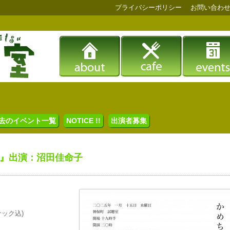
プライバシーポリシー
お問い合わ
去のイベント一覧
NOTICE !!
出演者募集
』出演：沼田佳命子
ナック込)