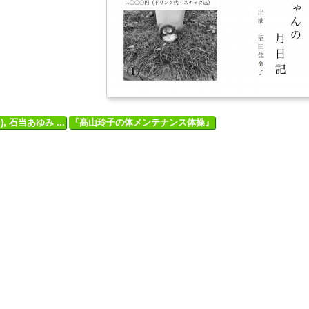
), 石当あゆみ ...
『髙山玲子の体メンテナンス体操』