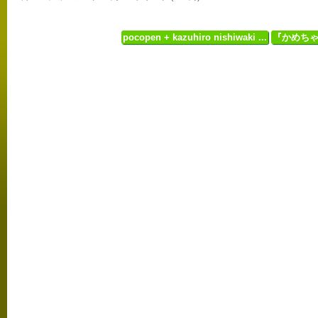
pocopen + kazuhiro nishiwaki ...
『かめちゃ