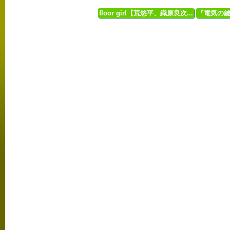
floor girl【荒悠平、織原良次...
『電気の鍵