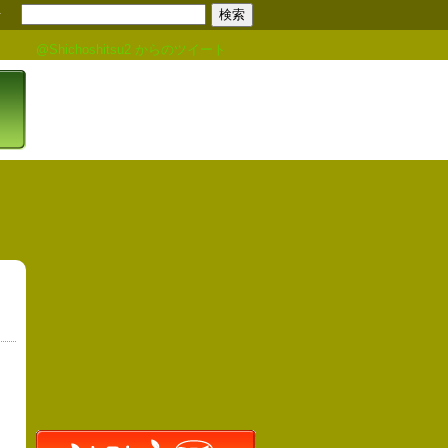
せ
@Shichoshitsu2 からのツイート