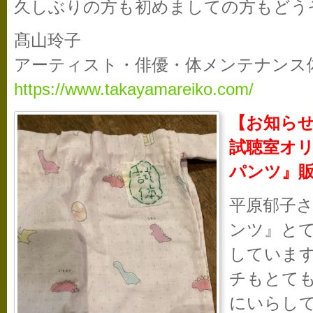
久しぶりの方も初めましての方もどう
髙山玲子
アーティスト・俳優・体メンテナンス
https://www.takayamareiko.com/
【お知らせ
試聴室オ
パンツ』販
平原郁子
ンツ』と
していま
チもとて
にいらし