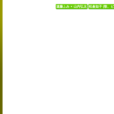
遠藤ふみ × 山内弘太
松倉如子 (歌、